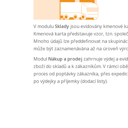
V modulu
Sklady
jsou evidovány kmenové kart
Kmenová karta představuje vzor, tzn. společ
Mnoho údajů lze předdefinovat na skupinách
může být zaznamenávána až na úroveň výrobn
Modul
Nákup a prodej
zahrnuje výdej a evi
zboží do skladů a k zákazníkům. V rámci ob
proces od poptávky zákazníka, přes expedici
po výdejky a příjemky (dodací listy).