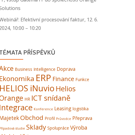
Solutions
Webinář: Efektivní procesování faktur, 12. 6.
2024, 10:00 – 10:20
TÉMATA PŘÍSPĚVKŮ
Akce
Doprava
Business Intelligence
ERP
Ekonomika
Finance
Funkce
HELIOS iNuvio
Helios
ICT snídaně
Orange
HR
Integrace
Leasing
logistika
Konference
Obchod
Majetek
Přeprava
Profil
Průvodce
Sklady
Výroba
Spolupráce
Případová studie