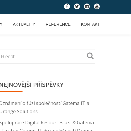
fa-
fa-
fa-
fa-
facebook
twitter
linkedin-
youtube
square
Y
AKTUALITY
REFERENCE
KONTAKT
NEJNOVĚJŠÍ PŘÍSPĚVKY
Oznámení o fúzi společností Gatema IT a
Orange Solutions
Spolupráce Digital Resources a.s. & Gatema
IT, vstup Gatema IT do společnosti Orange