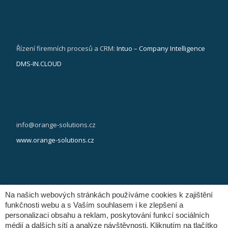
Řízení firemních procesů a CRM:
Intuo – Company Intelligence
DMS-IN.CLOUD
info@orange-solutions.cz
www.orange-solutions.cz
Na našich webových stránkách používáme cookies k zajištění
(+420) 281 090 141
funkčnosti webu a s Vaším souhlasem i ke zlepšení a
personalizaci obsahu a reklam, poskytování funkcí sociálních
médií a dalších sítí a analýze návštěvnosti. Kliknutím na tlačítko