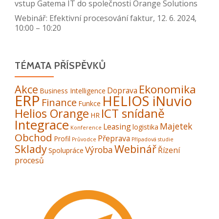
vstup Gatema IT do společnosti Orange Solutions
Webinář: Efektivní procesování faktur, 12. 6. 2024,
10:00 – 10:20
TÉMATA PŘÍSPĚVKŮ
Ekonomika
Akce
Doprava
Business Intelligence
ERP
HELIOS iNuvio
Finance
Funkce
ICT snídaně
Helios Orange
HR
Integrace
Majetek
Leasing
logistika
Konference
Obchod
Přeprava
Profil
Průvodce
Případová studie
Sklady
Webinář
Výroba
Řízení
Spolupráce
procesů