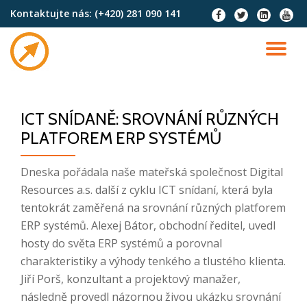
Kontaktujte nás:
(+420) 281 090 141
fa-
fa-
fa-
fa-
facebook
twitter
linkedin-
youtu
Skip
square
to
TO
content
NA
ICT SNÍDANĚ: SROVNÁNÍ RŮZNÝCH
PLATFOREM ERP SYSTÉMŮ
Dneska pořádala naše mateřská společnost Digital
Resources a.s. další z cyklu ICT snídaní, která byla
tentokrát zaměřená na srovnání různých platforem
ERP systémů. Alexej Bátor, obchodní ředitel, uvedl
hosty do světa ERP systémů a porovnal
charakteristiky a výhody tenkého a tlustého klienta.
Jiří Porš, konzultant a projektový manažer,
následně provedl názornou živou ukázku srovnání