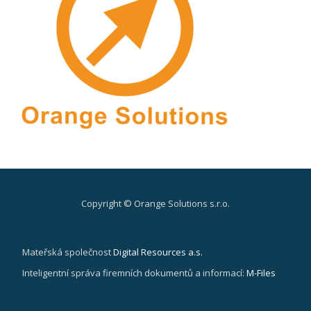
Copyright © Orange Solutions s.r.o.
Secondary
Menu
Mateřská společnost
Digital Resources a.s.
Inteligentní správa firemních dokumentů a informací:
M-Files