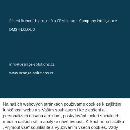
Řízení firemních procesů a CRM:
Intuo – Company Intelligence
DMS-IN.CLOUD
info@orange-solutions.cz
www.orange-solutions.cz
Na našich webových stránkách používáme cookies k zajištění
(+420) 281 090 141
funkčnosti webu a s Vaším souhlasem i ke zlepšení a
personalizaci obsahu a reklam, poskytování funkcí sociálních
médií a dalších sítí a analýze návštěvnosti. Kliknutím na tlačítko
„Přijmout vše“ souhlasíte s využívaním všech cookies. Vždy