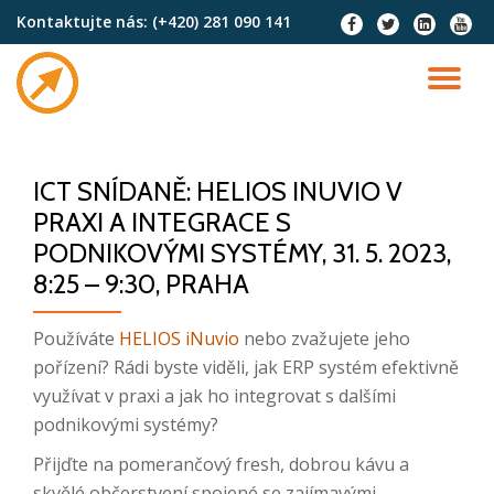
Kontaktujte nás:
(+420) 281 090 141
fa-
fa-
fa-
fa-
facebook
twitter
linkedin-
youtu
Skip
square
to
TO
content
NA
ICT SNÍDANĚ: HELIOS INUVIO V
PRAXI A INTEGRACE S
PODNIKOVÝMI SYSTÉMY, 31. 5. 2023,
8:25 – 9:30, PRAHA
Používáte
HELIOS iNuvio
nebo zvažujete jeho
pořízení? Rádi byste viděli, jak ERP systém efektivně
využívat v praxi a jak ho integrovat s dalšími
podnikovými systémy?
Přijďte na pomerančový fresh, dobrou kávu a
skvělé občerstvení spojené se zajímavými