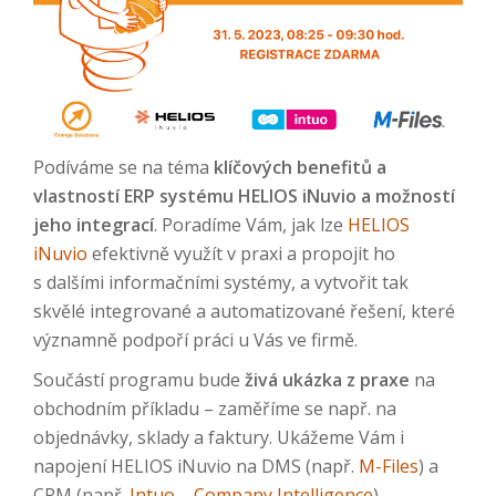
Podíváme se na téma
klíčových benefitů a
vlastností ERP systému HELIOS iNuvio a možností
jeho integrací
. Poradíme Vám, jak lze
HELIOS
iNuvio
efektivně využít v praxi a propojit ho
s dalšími informačními systémy, a vytvořit tak
skvělé integrované a automatizované řešení, které
významně podpoří práci u Vás ve firmě.
Součástí programu bude
živá ukázka z praxe
na
obchodním příkladu – zaměříme se např. na
objednávky, sklady a faktury. Ukážeme Vám i
napojení HELIOS iNuvio na DMS (např.
M-Files
) a
CRM (např.
Intuo – Company Intelligence
).