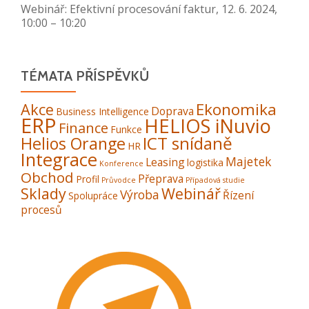
Webinář: Efektivní procesování faktur, 12. 6. 2024,
10:00 – 10:20
TÉMATA PŘÍSPĚVKŮ
Ekonomika
Akce
Doprava
Business Intelligence
ERP
HELIOS iNuvio
Finance
Funkce
ICT snídaně
Helios Orange
HR
Integrace
Majetek
Leasing
logistika
Konference
Obchod
Přeprava
Profil
Průvodce
Případová studie
Sklady
Webinář
Výroba
Řízení
Spolupráce
procesů