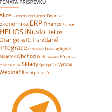
TÉMATA PŘÍSPĚVKŮ
Akce
Doprava
Business Intelligence
ERP
Ekonomika
Finance
Funkce
HELIOS iNuvio
Helios
ICT snídaně
Orange
HR
Integrace
Leasing
logistika
Konference
Obchod
Majetek
Přeprava
Profil
Průvodce
Sklady
Výroba
Spolupráce
Případová studie
Webinář
Řízení procesů