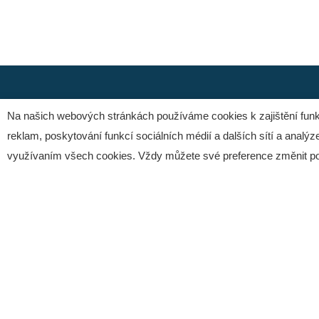
Na našich webových stránkách používáme cookies k zajištění funk
Secondary
reklam, poskytování funkcí sociálních médií a dalších sítí a analýze
Menu
využívaním všech cookies. Vždy můžete své preference změnit p
Mateřská společnost
Digital
Řízen
Resources a.s.
Intuo
Inteligentní správa firemních
DMS-
dokumentů a informací:
M-Files