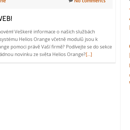
lně
No comments
WEB!
novém! Veškeré informace o našich službách
i systému Helios Orange včetně modulů jsou k
range pomoci právě Vaší firmě? Podívejte se do sekce
Read
 žádnou novinku ze světa Helios Orange?
[…]
more
about
Spouštíme
pro
Vás
nový
web!