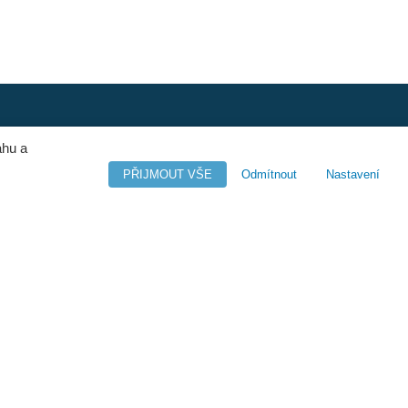
ahu a
PŘIJMOUT VŠE
Odmítnout
Nastavení
(+420) 281 090 141