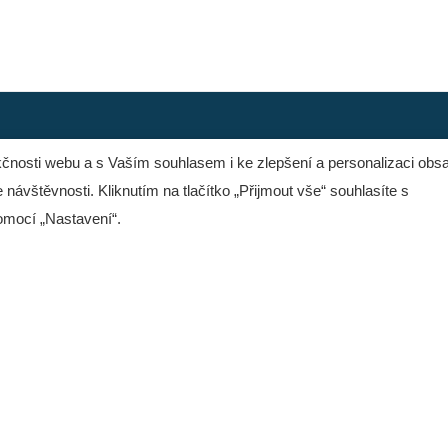
Copyright © Orange Solutions s.r.o.
čnosti webu a s Vaším souhlasem i ke zlepšení a personalizaci obs
 návštěvnosti. Kliknutím na tlačítko „Přijmout vše“ souhlasíte s
omocí „Nastavení“.
í firemních procesů a CRM:
info@orange-solutions.cz
 – Company Intelligence
www.orange-solutions.cz
IN.CLOUD