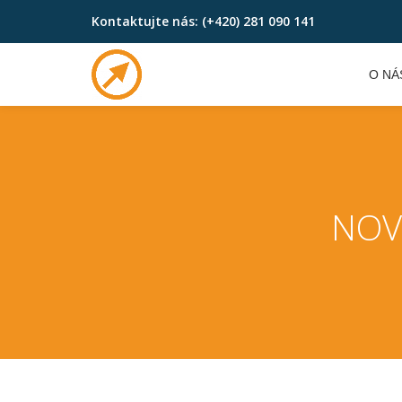
Kontaktujte nás:
(+420) 281 090 141
Skip
to
O NÁ
content
NOV